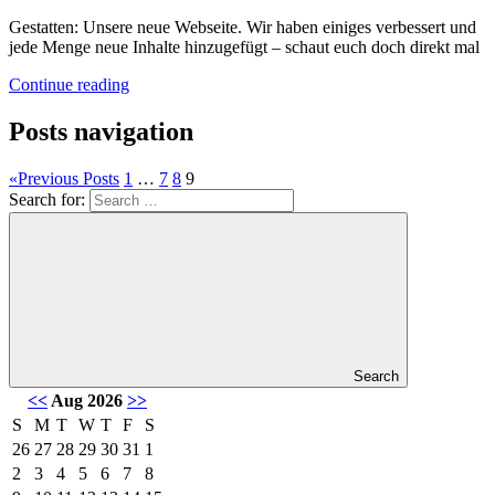
Gestatten: Unsere neue Webseite. Wir haben einiges verbessert und
jede Menge neue Inhalte hinzugefügt – schaut euch doch direkt mal
Continue reading
Posts navigation
«
Previous Posts
1
…
7
8
9
Search for:
Search
<<
Aug 2026
>>
S
M
T
W
T
F
S
26
27
28
29
30
31
1
2
3
4
5
6
7
8